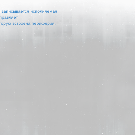
ый записывается исполняемая
управляет
оторую встроена периферия.