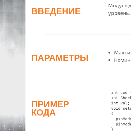
Модуль д
ВВЕДЕНИЕ
уровень.
Максим
ПАРАМЕТРЫ
Номин
int Led 
int Shoc
ПРИМЕР
int val;
void setu
КОДА
{

  pinMod
  pinMod
}
