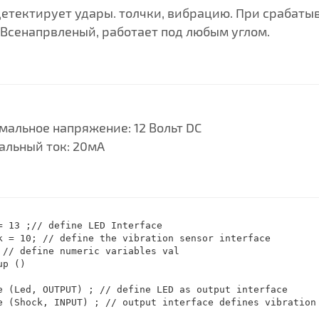
етектирует удары. толчки, вибрацию. При срабаты
 Всенапрвленый, работает под любым углом.
альное напряжение: 12 Вольт DC
альный ток: 20мА
= 13 ;// define LED Interface

k = 10; // define the vibration sensor interface

 // define numeric variables val

p ()

e (Led, OUTPUT) ; // define LED as output interface

e (Shock, INPUT) ; // output interface defines vibration 