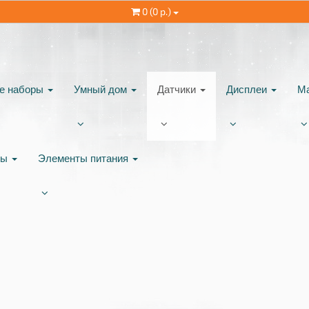
0 (0 р.)
ые наборы
Умный дом
Датчики
Дисплеи
М
ты
Элементы питания