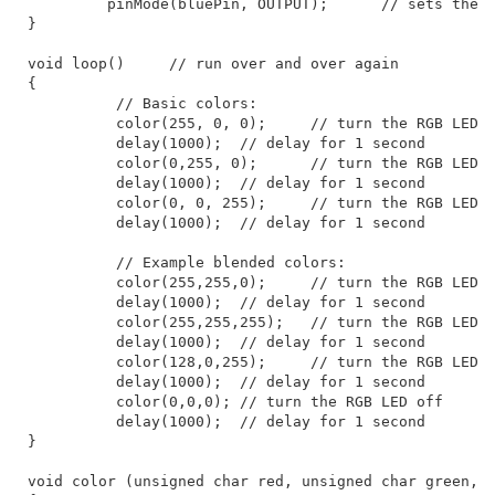
         pinMode(bluePin, OUTPUT);	// sets the bluePin to be an output

}	 

void loop()	// run over and over again

{	 

          // Basic colors:

          color(255, 0, 0);	// turn the RGB LED red

          delay(1000);	// delay for 1 second

          color(0,255, 0);	// turn the RGB LED green

          delay(1000);	// delay for 1 second

          color(0, 0, 255);	// turn the RGB LED blue

          delay(1000);	// delay for 1 second

          // Example blended colors:

          color(255,255,0);	// turn the RGB LED yellow

          delay(1000);	// delay for 1 second

          color(255,255,255);	// turn the RGB LED white

          delay(1000);	// delay for 1 second

          color(128,0,255);	// turn the RGB LED purple

          delay(1000);	// delay for 1 second

          color(0,0,0);	// turn the RGB LED off

          delay(1000);	// delay for 1 second

}	 

void color (unsigned char red, unsigned char green, u