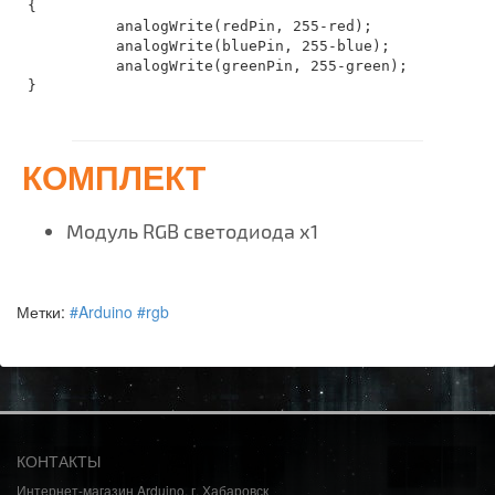
{	 

          analogWrite(redPin, 255-red);	 

          analogWrite(bluePin, 255-blue);

          analogWrite(greenPin, 255-green);

КОМПЛЕКТ
Модуль RGB светодиода x1
Метки:
#Arduino #rgb
КОНТАКТЫ
Интернет-магазин Arduino, г. Хабаровск