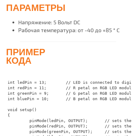
ПАРАМЕТРЫ
Напряжение: 5 Вольт DC
Рабочая температура: от -40 до +85 ° C
ПРИМЕР
КОДА
int ledPin = 13;	// LED is connected to digital pin 13

int redPin = 11;	// R petal on RGB LED module connected to digital pin 11

int greenPin = 9;	// G petal on RGB LED module connected to digital pin 9

int bluePin = 10;	// B petal on RGB LED module connected to digital pin 10

void setup()	 

{	 

         pinMode(ledPin, OUTPUT);	// sets the ledPin to be an output

         pinMode(redPin, OUTPUT);	// sets the redPin to be an output

         pinMode(greenPin, OUTPUT);	// sets the greenPin to be an output
