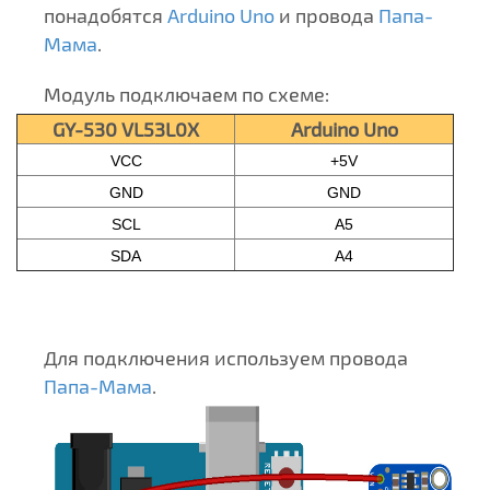
понадобятся
Arduino Uno
и провода
Папа-
Мама
.
Модуль подключаем по схеме:
GY-530 VL53L0X
Arduino Uno
VCC
+5V
GND
GND
SCL
A5
SDA
A4
Для подключения используем провода
Папа-Мама
.