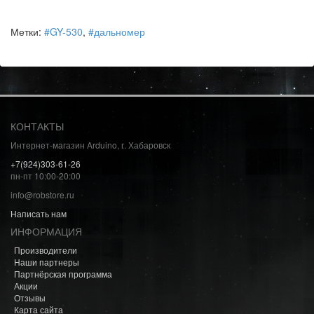
Метки:
#GY-530
,
#дальномер
КОНТАКТЫ
Интернет-магазин Arduino, г. Хабаровск
+7(924)303-61-26
пн-пт 10:00-20:00
info@robstore.ru
Написать нам
ИНФОРМАЦИЯ
Производители
Наши партнеры
Партнёрская программа
Акции
Отзывы
Карта сайта