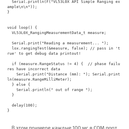
  Serial.println(F("VL53L0X API Simple Ranging ex
ample\n\n")); 

}

void loop() {

  VL53L0X_RangingMeasurementData_t measure;

  Serial.print("Reading a measurement... ");

  lox.rangingTest(&measure, false); // pass in 't
rue' to get debug data printout!

  if (measure.RangeStatus != 4) {  // phase failu
res have incorrect data

    Serial.print("Distance (mm): "); Serial.print
ln(measure.RangeMilliMeter);

  } else {

    Serial.println(" out of range ");

  }

  delay(100);

}
В этом примере каждые 100 мс в COM порт