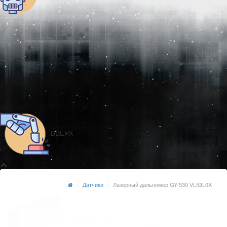
ВВЕРХ
Датчики
Лазерный дальномер GY-530 VL53L0X