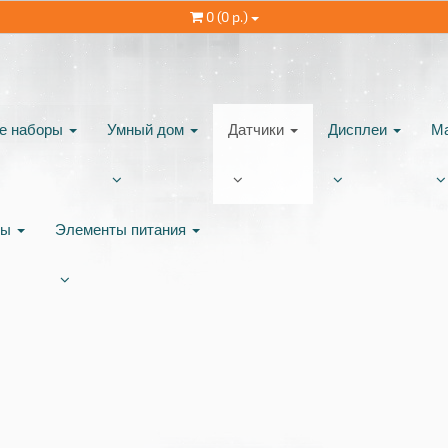
0 (0 р.)
ые наборы
Умный дом
Датчики
Дисплеи
М
ты
Элементы питания