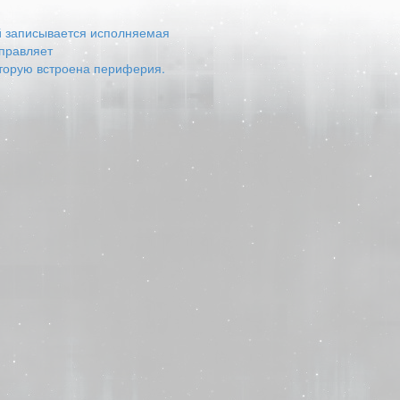
ый записывается исполняемая
управляет
оторую встроена периферия.