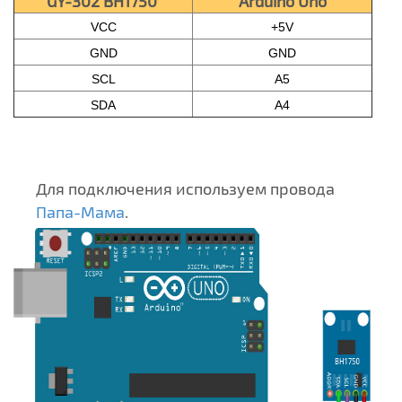
GY-302 BH1750
Arduino Uno
VCC
+5V
GND
GND
SCL
A5
SDA
A4
Для подключения используем провода
Папа-Мама
.