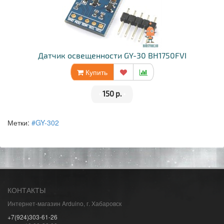
Датчик освещенности GY-30 BH1750FVI
Купить
•
150 р.
•
Метки:
#GY-302
КОНТАКТЫ
Интернет-магазин Arduino, г. Хабаровск
+7(924)303-61-26