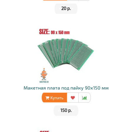
•
20 р.
•
Макетная плата под пайку 90х150 мм
Купить
•
150 р.
•