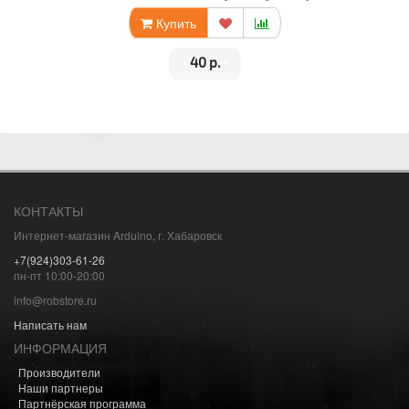
Купить
•
40 р.
•
КОНТАКТЫ
Интернет-магазин Arduino, г. Хабаровск
+7(924)303-61-26
пн-пт 10:00-20:00
info@robstore.ru
Написать нам
ИНФОРМАЦИЯ
Производители
Наши партнеры
Партнёрская программа