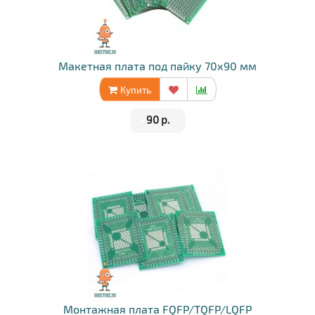
Макетная плата под пайку 70х90 мм
Купить
•
90 р.
•
Монтажная плата FQFP/TQFP/LQFP