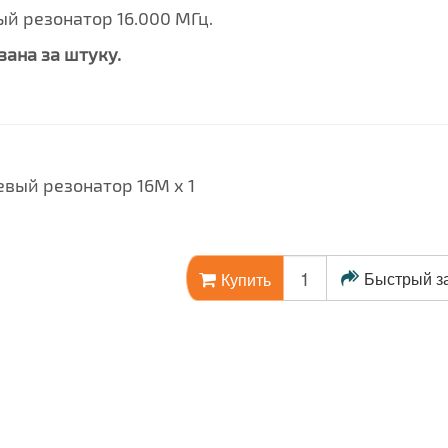
й резонатор 16.000 МГц.
зана за штуку.
вый резонатор 16М х 1
Быстрый з
Купить