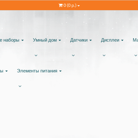
0 (0 р.)
ые наборы
Умный дом
Датчики
Дисплеи
М
ты
Элементы питания