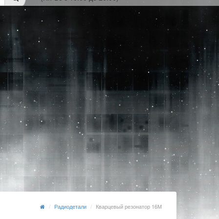
Радиодетали
Кварцевый резонатор 16М