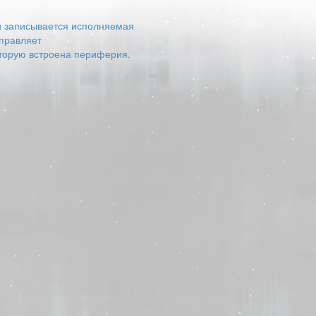
ый записывается исполняемая
управляет
оторую встроена периферия.