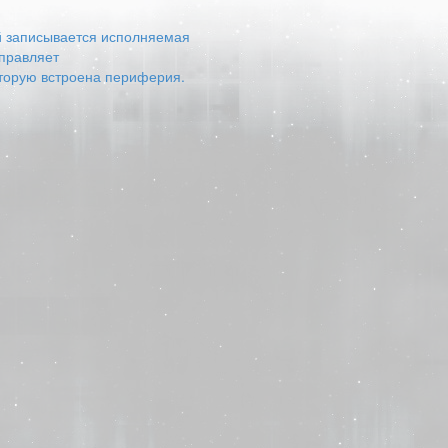
ый записывается исполняемая
управляет
оторую встроена периферия.