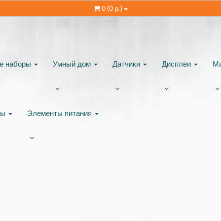
0 (0 р.)
ые наборы
Умный дом
Датчики
Дисплеи
М
ты
Элементы питания