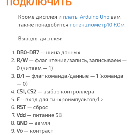
ПОДКЛЮЧИТЬ
Кроме дисплея и
платы Arduino Uno
вам
также понадобится
потенциометр10 КОм
.
Выводы дисплея:
DB0-DB7
— шина данных
R/W
— флаг чтение/запись, записываем —
0 (читаем — 1)
D/I
— флаг команда/данные — 1 (команда
— 0)
CS1, CS2
— выбор контроллера
E
– вход для синхроимпульсов/li>
RST
— сброс
Vdd
— питание 5В
GND
— земля
Vo
— контраст