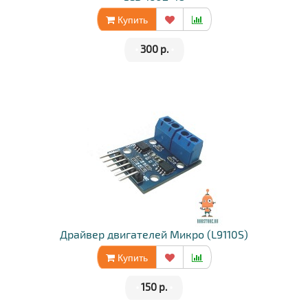
Купить
•
300 р.
•
Драйвер двигателей Микро (L9110S)
Купить
•
150 р.
•