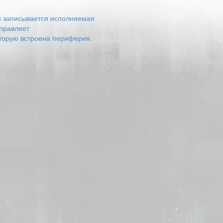
ый записывается исполняемая
управляет
оторую встроена периферия.