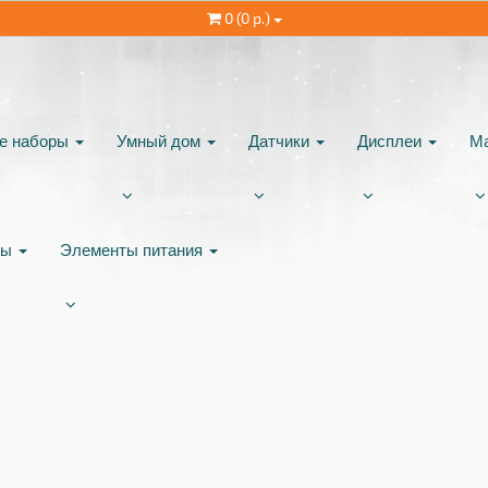
0 (0 р.)
ые наборы
Умный дом
Датчики
Дисплеи
М
ты
Элементы питания