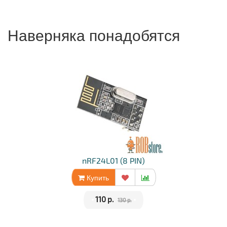
Наверняка понадобятся
nRF24L01 (8 PIN)
Купить
•
110 р.
•
130 р.